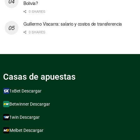
Bolivia?
0 SHARES
Guillermo Viscarra: salario y costos de transferencia
0 SHARES
Casas de apuestas​​​​​​
1xBet Descargar
Betwinner Descargar
1win Descargar
Melbet Descargar