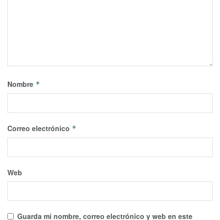
Nombre
*
Correo electrónico
*
Web
Guarda mi nombre, correo electrónico y web en este