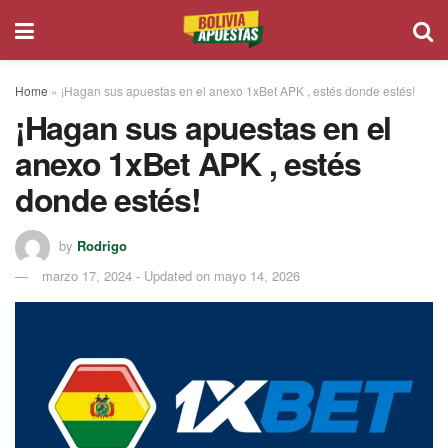
Home
»
¡Hagan sus apuestas en el anexo 1xBet APK , estés donde estés!
¡Hagan sus apuestas en el
anexo 1xBet APK , estés
donde estés!
by
Rodrigo
marzo 17, 2024 - Updated on mayo 14, 2026