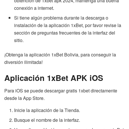
obtención de 1xbet apk 2024, manténga una buena
conexión a internet.
Si tiene algún problema durante la descarga o
instalación de la aplicación 1xBet, por favor revise la
sección de preguntas frecuentes de la interfaz del
sitio.
¡Obtenga la aplicación 1xBet Bolivia, para conseguir la
diversión ilimitada!
Aplicación 1xBet APK iOS
Para iOS se puede descargar gratis 1xbet directamente
desde la App Store.
Inicie la aplicación de la Tienda.
Busque el nombre de la interfaz.