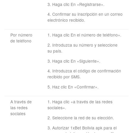
3. Haga clic En «Registrarse».
4. Confirmar su inscripción en un correo
electrónico recibido.
Por número
1. Haga clic En el número de teléfono».
de teléfono
2. Introduzca su número y seleccione
su país.
3. Haga clic En «Siguiente».
4. Introduzca el código de confirmación
recibido por SMS.
5. Haz clic En «Confirmar».
A través de
1. Haga clic «a través de las redes
las redes
sociales».
sociales
2. Seleccione la red de su elección.
3. Autorizar 1xBet Bolivia apk para el