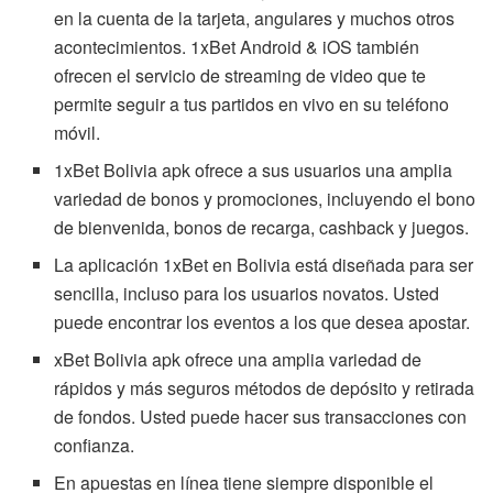
en la cuenta de la tarjeta, angulares y muchos otros
acontecimientos. 1xBet Android & iOS también
ofrecen el servicio de streaming de video que te
permite seguir a tus partidos en vivo en su teléfono
móvil.
1xBet Bolivia apk ofrece a sus usuarios una amplia
variedad de bonos y promociones, incluyendo el bono
de bienvenida, bonos de recarga, cashback y juegos.
La aplicación 1xBet en Bolivia está diseñada para ser
sencilla, incluso para los usuarios novatos. Usted
puede encontrar los eventos a los que desea apostar.
xBet Bolivia apk ofrece una amplia variedad de
rápidos y más seguros métodos de depósito y retirada
de fondos. Usted puede hacer sus transacciones con
confianza.
En apuestas en línea tiene siempre disponible el